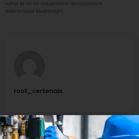
natus error sit voluptatem accusantium
doloremque laudantium.
root_certenais
Leave A Comment