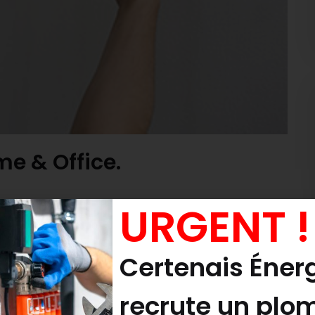
me & Office.
URGENT !
icing elit, sed do eiusmod tempor incididunt ut
im veniam, quis nostrud exercitation ullamco
Certenais Éner
t duis aute irure dolor in reprehenderit in volupt
atur. Excepteur sint […]
recrute un plo