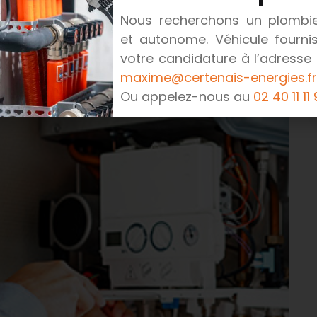
Nous recherchons un plombier
et autonome. Véhicule fournis
votre candidature à l’adresse 
maxime@certenais-energies.fr
Ou appelez-nous au
02 40 11 11