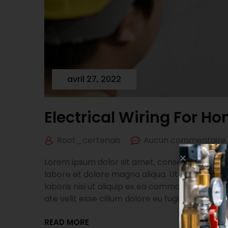
avril 27, 2022
Electrical Wiring For Ho
Root_certenais
Aucun commentaire
Lorem ipsum dolor sit amet, consectetur adipis
labore et dolore magna aliqua. Ut enim ad min
laboris nisi ut aliquip ex ea commodo consequa
ate velit esse cillum dolore eu fugiat nulla pari
READ MORE