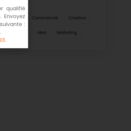
 qualifié
. Envoyez
Bulb
Commercial
Creative
suivante :
.
Energy
Idea
Marketing
 93
.